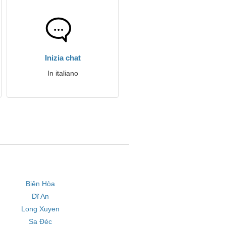
Inizia chat
In italiano
Biên Hòa
Dĩ An
Long Xuyen
Sa Đéc