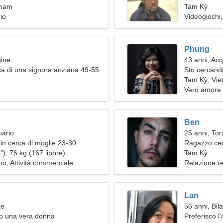
tnam
Tam Kỳ
io
Videogiochi
Phung
gine
43 anni, Acq
a di una signora anziana 49-55
Sto cercand
un'escursio
Tam Kỳ, Vi
Vero amore
Ben
uario
25 anni, Tor
in cerca di moglie 23-30
Ragazzo cer
), 76 kg (167 libbre)
Tam Kỳ
o, Attività commerciale
Relazione r
Lan
te
56 anni, Bil
no una vera donna
Preferisco l'