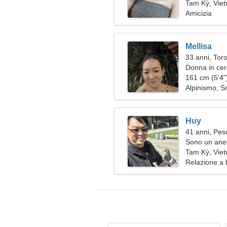
Tam Kỳ, Vie
Amicizia
Mellisa
33 anni, Tor
Donna in cer
161 cm (5'4")
Alpinismo, 
Huy
41 anni, Pes
Sono un anes
donna energ
Tam Kỳ, Vie
Relazione a 