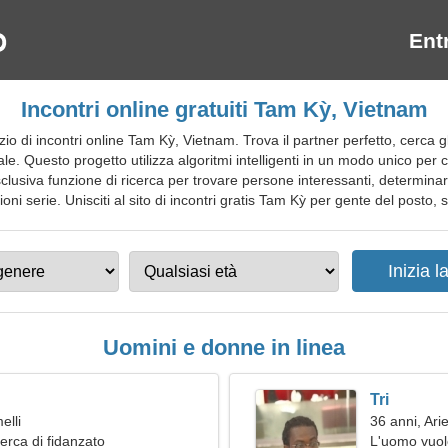
Ent
Incontri online gratuiti Tam Kỳ, Vietnam
di incontri online Tam Kỳ, Vietnam. Trova il partner perfetto, cerca gli 
e. Questo progetto utilizza algoritmi intelligenti in un modo unico per
'esclusiva funzione di ricerca per trovare persone interessanti, determina
i serie. Unisciti al sito di incontri gratis Tam Kỳ per gente del posto, str
Uomini e donne in linea
Tri
elli
36 anni, Ari
erca di fidanzato
L'uomo vuol