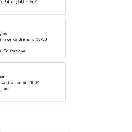
), 64 kg (141 libbre)
gine
 in cerca di marito 36-38
e, Equitazione
ncro
rca di un uomo 28-34
etnam