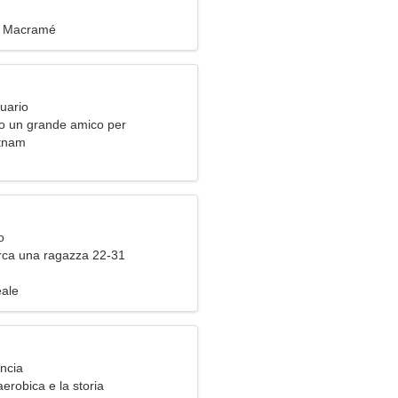
, Macramé
uario
o un grande amico per
ne
etnam
o
ca una ragazza 22-31
eale
ancia
aerobica e la storia