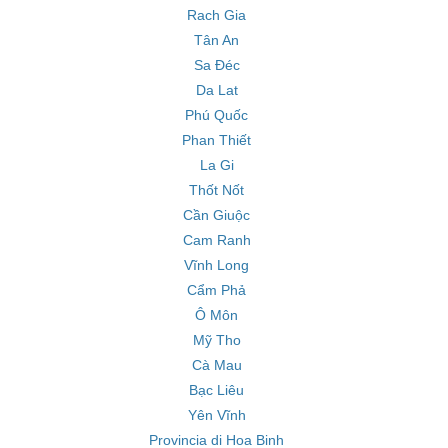
Rach Gia
Tân An
Sa Đéc
Da Lat
Phú Quốc
Phan Thiết
La Gi
Thốt Nốt
Cần Giuộc
Cam Ranh
Vĩnh Long
Cẩm Phả
Ô Môn
Mỹ Tho
Cà Mau
Bạc Liêu
Yên Vĩnh
Provincia di Hoa Binh