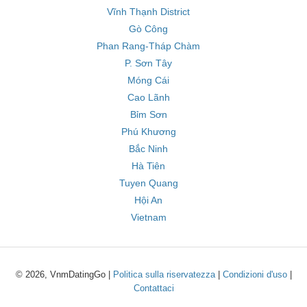
Vĩnh Thạnh District
Gò Công
Phan Rang-Tháp Chàm
P. Sơn Tây
Móng Cái
Cao Lãnh
Bỉm Sơn
Phú Khương
Bắc Ninh
Hà Tiên
Tuyen Quang
Hội An
Vietnam
© 2026, VnmDatingGo |
Politica sulla riservatezza
|
Condizioni d'uso
|
Contattaci