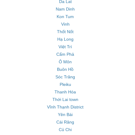
Da Lat
Nam Dinh
Kon Tum
Vinh
Thốt Nốt
Hạ Long
Việt Trì
Cẩm Phả
Ô Môn
Buôn Hồ
Sóc Trăng
Pleiku
Thanh Hóa
Thới Lai town
Vĩnh Thạnh District
Yên Bái
Cái Răng
Củ Chi