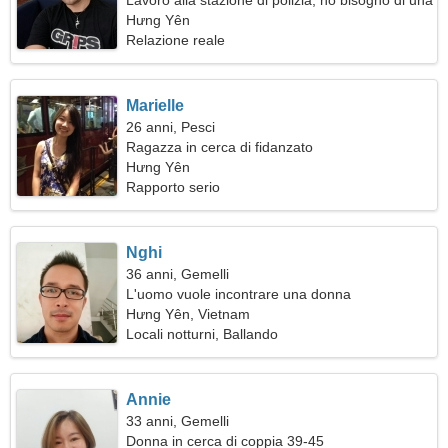
Lavoro alla stazione di polizia, ho bisogno di una
donna in gamba
Hưng Yên
Relazione reale
Marielle
26 anni, Pesci
Ragazza in cerca di fidanzato
Hưng Yên
Rapporto serio
Nghi
36 anni, Gemelli
L'uomo vuole incontrare una donna
Hưng Yên, Vietnam
Locali notturni, Ballando
Annie
33 anni, Gemelli
Donna in cerca di coppia 39-45