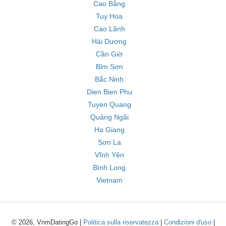
Cao Bằng
Tuy Hoa
Cao Lãnh
Hải Dương
Cần Giờ
Bỉm Sơn
Bắc Ninh
Dien Bien Phu
Tuyen Quang
Quảng Ngãi
Ha Giang
Sơn La
Vĩnh Yên
Bình Long
Vietnam
© 2026, VnmDatingGo |
Politica sulla riservatezza
|
Condizioni d'uso
|