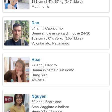
insieme
161 cm (5'4"), 67 kg (147 libbre)
Matrimonio
Dao
34 anni, Capricorno
Uomo single in cerca di moglie 24-30
182 cm (6'0"), 75 kg (165 libbre)
Volontariato, Pattinando
Hoai
27 anni, Cancro
Donna in cerca di un uomo
Hưng Yên
Amicizia
Nguyen
60 anni, Scorpione
Amo viaggiare e ballare
Hưng Yên, Vietnam